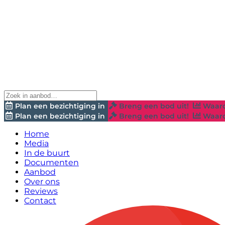
Plan een bezichtiging in
Breng een bod uit!
Waard
Plan een bezichtiging in
Breng een bod uit!
Waard
Home
Media
In de buurt
Documenten
Aanbod
Over ons
Reviews
Contact