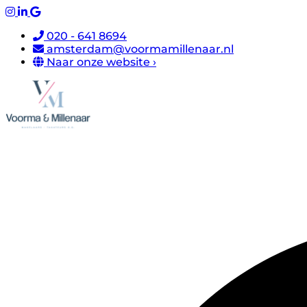
020 - 641 8694
amsterdam@voormamillenaar.nl
Naar onze website ›