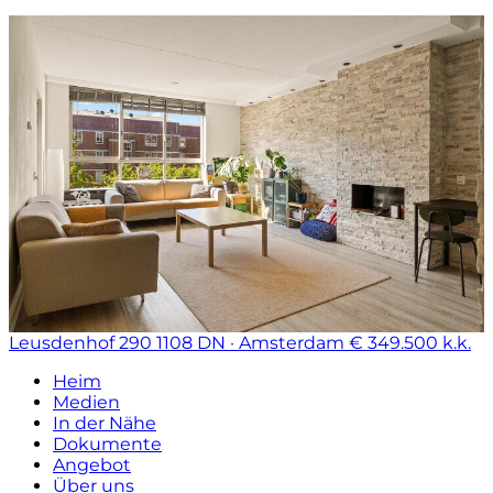
Leusdenhof 290
1108 DN · Amsterdam
€ 349.500 k.k.
Heim
Medien
In der Nähe
Dokumente
Angebot
Über uns