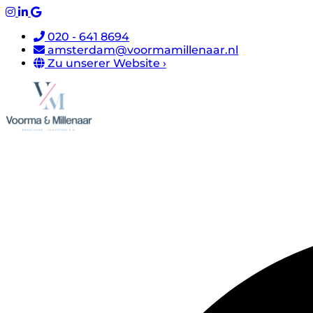
020 - 641 8694
amsterdam@voormamillenaar.nl
Zu unserer Website ›