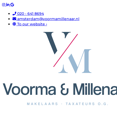
020 - 641 8694
amsterdam@voormamillenaar.nl
To our website ›