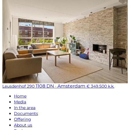
1108 DN · Amsterdam
Leusdenhof 290
€ 349.500 k.k.
Home
Media
In the area
Documents
Offering
About us